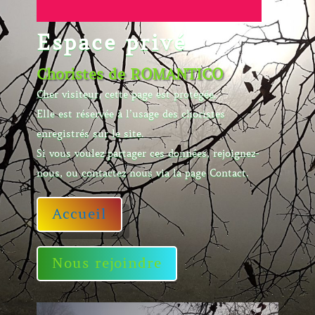
Espace privé
Choristes de ROMANTICO
Cher visiteur, cette page est protégée.
Elle est réservée à l’usage des choristes
enregistrés sur le site.
Si vous voulez partager ces données, rejoignez-
nous, ou contactez nous via la page Contact.
Accueil
Nous rejoindre