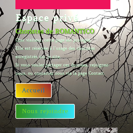
Espace privé
Choristes de ROMANTICO
Cher visiteur, cette page est protégée.
Elle est réservée à l’usage des choristes
enregistrés sur le site.
Si vous voulez partager ces données, rejoignez-
nous, ou contactez nous via la page Contact.
Accueil
Nous rejoindre